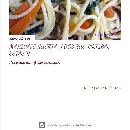
d
a
s
enero 07, 2012
MARIDAJE HUERTA Y BOSQUE. ORTIGAS,
SETAS Y...
Compartir
5 comentarios
ENTRADAS ANTIGUAS
Con la tecnología de Blogger