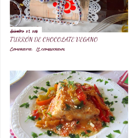
d
a
diciembre 27, 2016
s
TURRÓN DE CHOCOLATE VEGANO
Compartir
12 comentarios