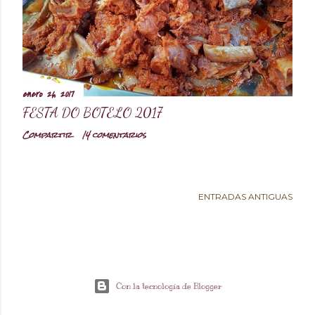
d
a
s
enero 26, 2017
FESTA DO BOTELO 2017
Compartir
14 comentarios
ENTRADAS ANTIGUAS
Con la tecnología de Blogger