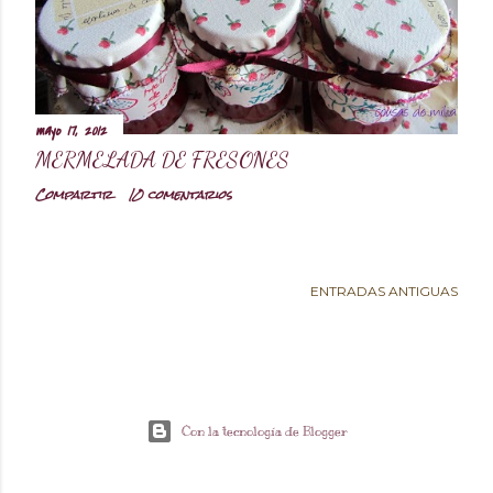
d
a
mayo 17, 2012
s
MERMELADA DE FRESONES
Compartir
10 comentarios
ENTRADAS ANTIGUAS
Con la tecnología de Blogger