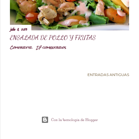
d
a
julio 11, 2013
ENSALADA DE POLLO Y FRUTAS
s
Compartir
27 comentarios
ENTRADAS ANTIGUAS
Con la tecnología de Blogger