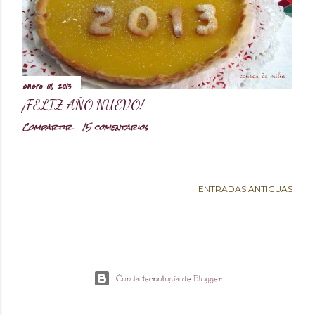
d
a
enero 01, 2013
s
¡FELIZ AÑO NUEVO!
Compartir
15 comentarios
ENTRADAS ANTIGUAS
Con la tecnología de Blogger