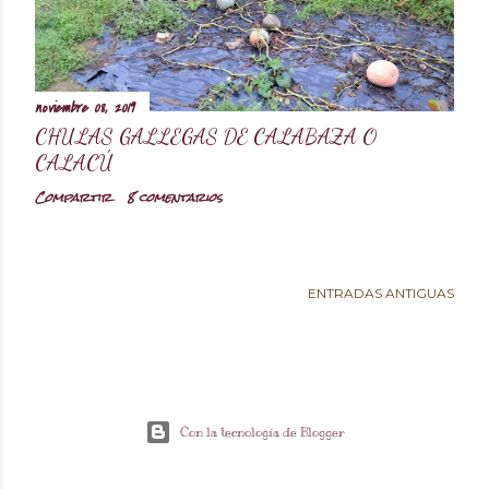
d
a
noviembre 08, 2019
CHULAS GALLEGAS DE CALABAZA O
s
CALACÚ
Compartir
8 comentarios
ENTRADAS ANTIGUAS
Con la tecnología de Blogger