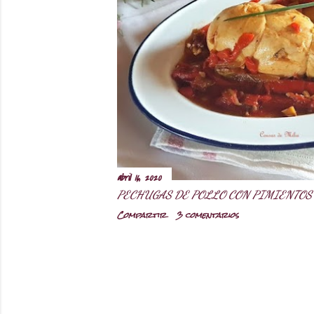
r
a
d
a
s
abril 16, 2020
PECHUGAS DE POLLO CON PIMIENTOS
Compartir
3 comentarios