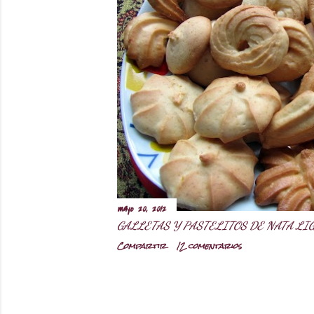
r
a
d
a
s
mayo 20, 2012
GALLETAS Y PASTELITOS DE NATA LI
Compartir
12 comentarios