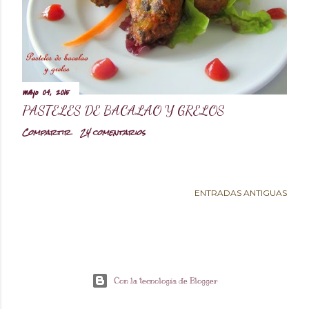
d
a
s
mayo 04, 2015
PASTELES DE BACALAO Y GRELOS
Compartir
24 comentarios
ENTRADAS ANTIGUAS
Con la tecnología de Blogger