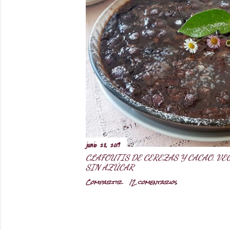
r
a
d
a
s
junio 28, 2019
CLAFOUTIS DE CEREZAS Y CACAO, VE
SIN AZÚCAR
Compartir
12 comentarios