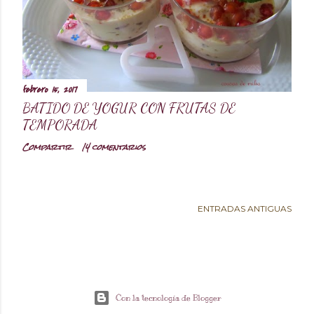
d
a
s
febrero 15, 2017
BATIDO DE YOGUR CON FRUTAS DE
TEMPORADA
Compartir
14 comentarios
ENTRADAS ANTIGUAS
Con la tecnología de Blogger