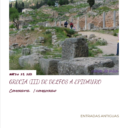
d
a
s
marzo 23, 2012
GRECIA (III) DE DELFOS A EPIDAURO
Compartir
1 comentario
ENTRADAS ANTIGUAS