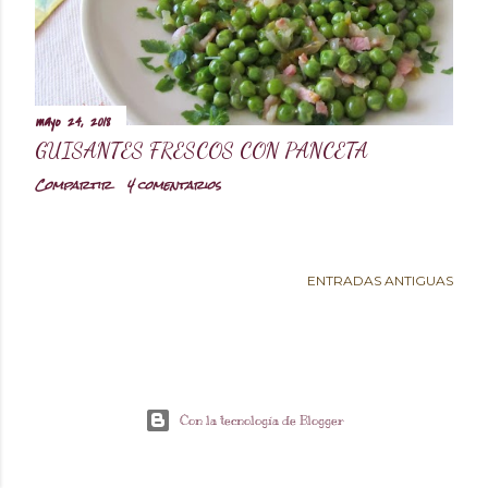
d
a
mayo 24, 2018
s
GUISANTES FRESCOS CON PANCETA
Compartir
4 comentarios
ENTRADAS ANTIGUAS
Con la tecnología de Blogger