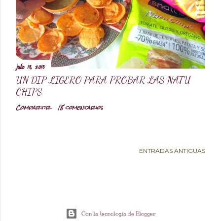
d
a
s
julio 13, 2013
UN DIP LIGERO PARA PROBAR LAS NATU
CHIPS
Compartir
18 comentarios
ENTRADAS ANTIGUAS
Con la tecnología de Blogger