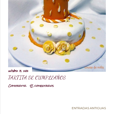
d
a
s
octubre 13, 2012
TARTITA DE CUMPLEAÑOS
Compartir
42 comentarios
ENTRADAS ANTIGUAS