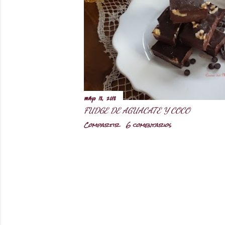
r
a
d
a
s
mayo 18, 2018
FUDGE DE AGUACATE Y COCO
Compartir
6 comentarios