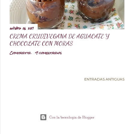
d
a
octubre 06, 2017
CREMA CRUDIVEGANA DE AGUACATE Y
s
CHOCOLATE CON MORAS
Compartir
9 comentarios
ENTRADAS ANTIGUAS
Con la tecnología de Blogger