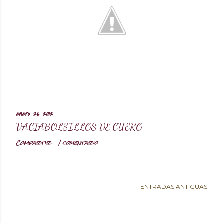
d
a
s
enero 26, 2012
VACIABOLSILLOS DE CUERO
Compartir
1 comentario
ENTRADAS ANTIGUAS