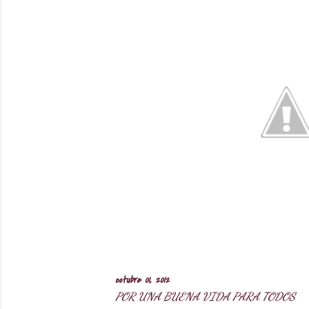
r
a
d
a
s
octubre 01, 2012
POR UNA BUENA VIDA PARA TODOS