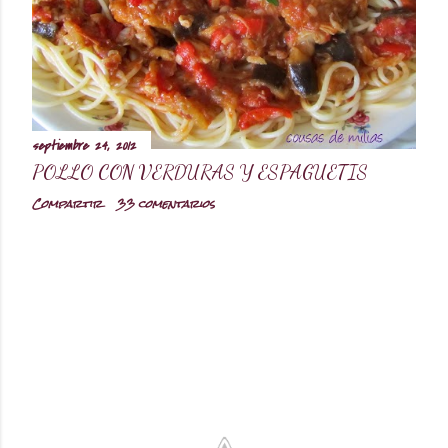
d
a
s
septiembre 24, 2012
POLLO CON VERDURAS Y ESPAGUETIS
Compartir
33 comentarios