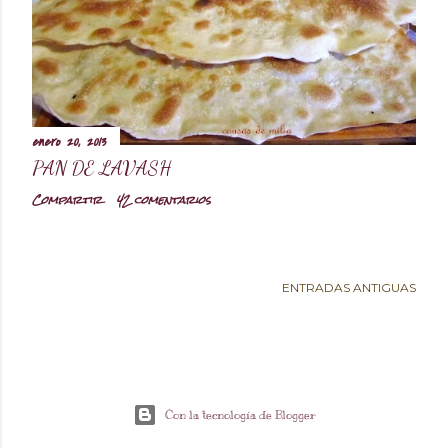
d
a
s
enero 20, 2013
PAN DE LAVASH
Compartir
42 comentarios
ENTRADAS ANTIGUAS
Con la tecnología de Blogger