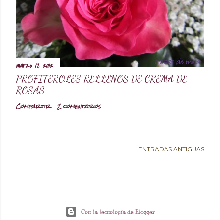
d
a
s
marzo 17, 2012
PROFITEROLES RELLENOS DE CREMA DE
ROSAS
Compartir
2 comentarios
ENTRADAS ANTIGUAS
Con la tecnología de Blogger