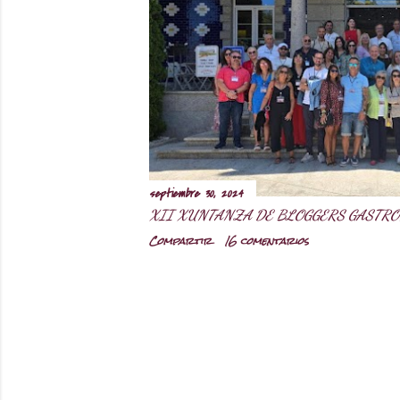
r
a
d
a
s
septiembre 30, 2024
XII XUNTANZA DE BLOGGERS GASTRO
Compartir
16 comentarios