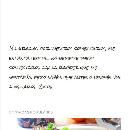
Mil gracias por vuestros comentarios, me
P
encanta leeros... no siempre puedo
u
contestaros con la rapidez que me
b
gustaría, pero sabéis que antes o después voy
l
a visitaros. Bicos
i
c
a
ENTRADAS POPULARES
r