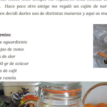
d. Hace poco otro amigo me regaló un cajón de nara
en decidí darles uso de distintas maneras y aquí os mu
entes:
 de aguardiente
njas de zumo
s de olor
0 gr de azúcar
s de café
de canela