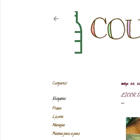
Compartir
mayo 25, 20
LICOR 
Etiquetas
Frutas
Licores
Naranjas
Recetas paso a paso