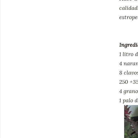
calida
estrope
Ingredi
1 litro
4 nara
8 clavo
250 +35
4 grano
1 palo 