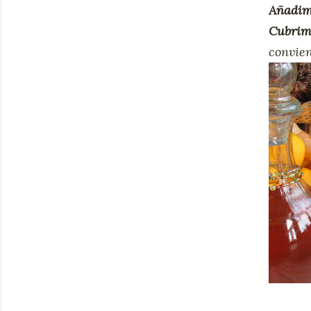
Añadim
Cubri
convien