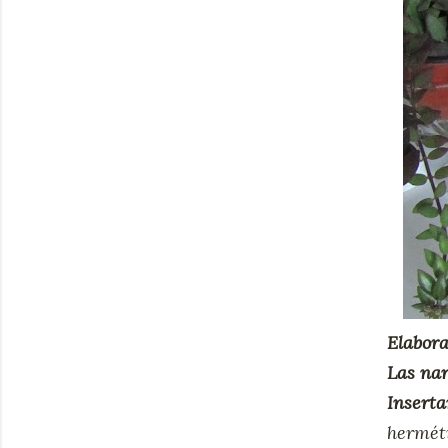
Elabora
Las na
Insert
herméti