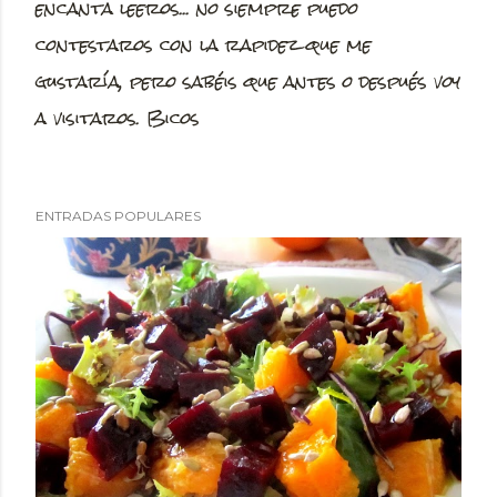
encanta leeros... no siempre puedo
u
contestaros con la rapidez que me
b
gustaría, pero sabéis que antes o después voy
l
a visitaros. Bicos
i
c
a
ENTRADAS POPULARES
r
u
n
c
o
m
e