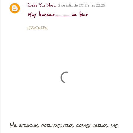
2 de julio de 2012 a las 22:25
Roski Yus Noia
Muy buenas...................un bico
RESPONDER
Mil gracias por vuestros comentarios, me
P