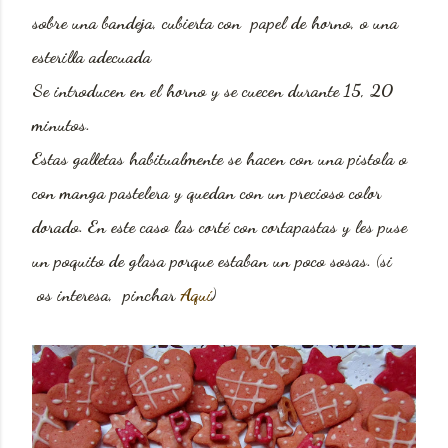
sobre una bandeja, cubierta con papel de horno, o una
esterilla adecuada
Se introducen
en el horno y se cuecen durante 15, 20
minutos.
Estas galletas
habitualmente se hacen con una pistola o
con manga pastelera y quedan con un precioso color
dorado. En este caso las corté con cortapastas y les puse
un poquito de glasa porque estaban un poco sosas. (si
os interesa, pinchar
Aquí
)