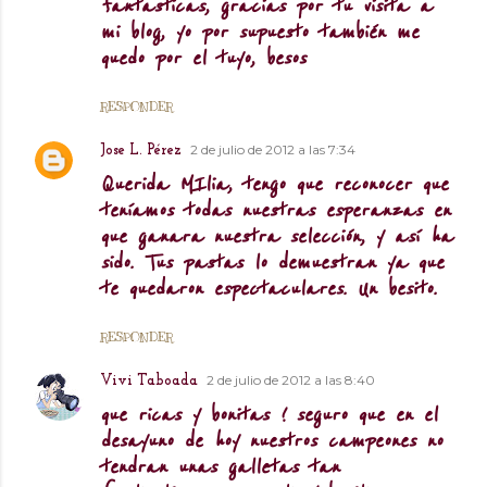
fantasticas, gracias por tu visita a
mi blog, yo por supuesto también me
quedo por el tuyo, besos
RESPONDER
2 de julio de 2012 a las 7:34
Jose L. Pérez
Querida MIlia, tengo que reconocer que
teníamos todas nuestras esperanzas en
que ganara nuestra selección, y así ha
sido. Tus pastas lo demuestran ya que
te quedaron espectaculares. Un besito.
RESPONDER
2 de julio de 2012 a las 8:40
Vivi Taboada
que ricas y bonitas ! seguro que en el
desayuno de hoy nuestros campeones no
tendran unas galletas tan