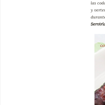
las cod
y verte
durant
Servirl