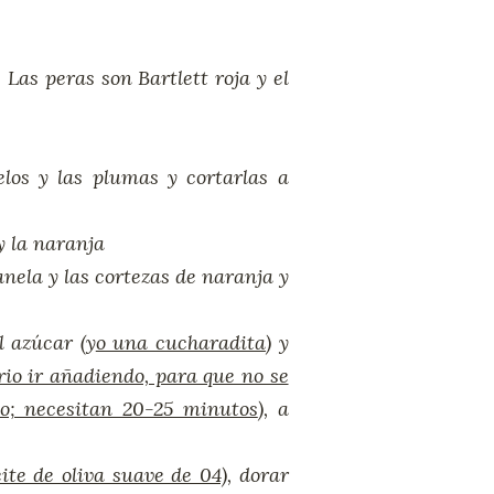
. Las p
eras son Bartlett roja y el
los y las plumas y cortarlas a
y la naranja
anela y las cortezas de naranja y
l azúcar (y
o una cucharadita
) y
io ir añadiendo, para que no se
o; necesitan 20-25 minutos
), a
te de oliva suave de 04)
, dorar