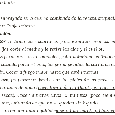
imienta
subrayado es lo que he cambiado de la receta original
 un Rioja crianza.
ación
por
la llama las codornices para eliminar bien los pe
 (
las corte al medio y le retiré las alas y el cuello) .
as
peras y reservar las pieles; pelar asimismo, el limón 
a
cazuela poner el vino, las peras peladas, la varita de c
ón. Cocer a fuego suave hasta que estén tiernas.
cazo
, preparar un jarabe con las pieles de las peras, e
haradas de agua (
necesitan más cantidad y es necesar
 secas
). Cocer durante unos 10 minutos (
poco tiemp
uave, cuidando de que no se queden sin líquido.
sartén con mantequilla(
puse mitad mantequilla/acei