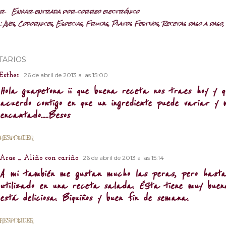
ir
Enviar entrada por correo electrónico
:
Aves
Codornices
Especias
Frutas
Platos Festivos
Recetas paso a paso
TARIOS
26 de abril de 2013 a las 15:00
Esther
Hola guapetona ii que buena receta nos traes hoy y qu
acuerdo contigo en que un ingrediente puede variar y
encantado.....Besos
RESPONDER
26 de abril de 2013 a las 15:14
Arae _ Aliño con cariño
A mi también me gustan mucho las peras, pero hast
utilizado en una receta salada. ÉSta tiene muy buena
está deliciosa. Biquiños y buen fin de semana.
RESPONDER