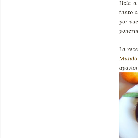
Hola a
tanto 
por vue
ponerme
La rece
Mundo 
apasion