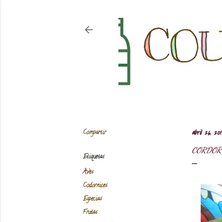
Compartir
abril 26, 201
CORDOR
Etiquetas
Aves
Codornices
Especias
Frutas