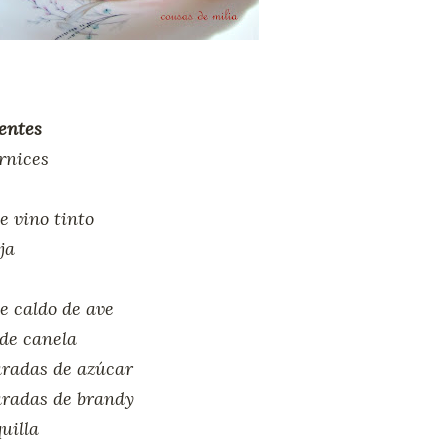
entes
rnices
de vino tinto
ja
e caldo de ave
de canela
aradas de azúcar
aradas de brandy
quilla