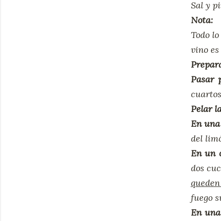
Sal y p
Nota:
Todo lo
vino es
Prepar
Pasar 
cuartos
Pelar l
En un
del lim
En un 
dos cuc
queden
fuego s
En una