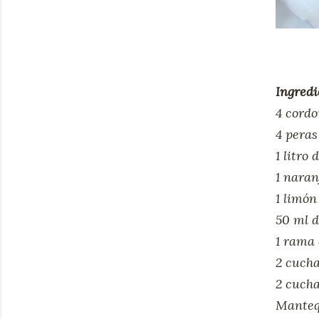
Ingredi
4 cordo
4 peras
1 litro 
1 naran
1 limón
50 ml d
1 rama 
2 cuch
2 cuch
Ma
nte