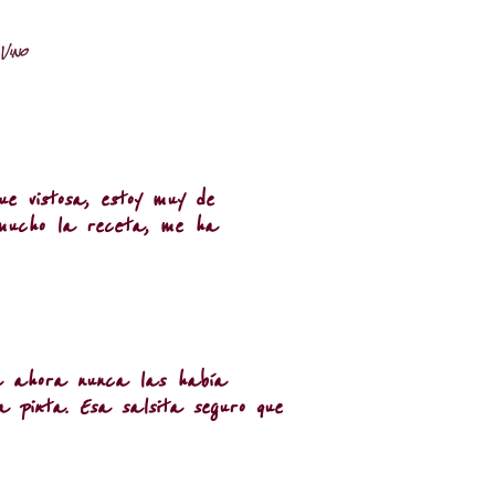
Vino
e vistosa, estoy muy de
 mucho la receta, me ha
a ahora nunca las había
 pinta. Esa salsita seguro que