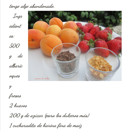
tengo algo abandonado.
Ingr
edient
es:
500
g de
albaric
oques
y
fresas
2 huevos
200 g de azúcar (para los dulceros más)
1 cucharadita de harina fina de maíz