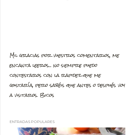
Mil gracias por vuestros comentarios, me
P
encanta leeros... no siempre puedo
u
contestaros con la rapidez que me
b
gustaría, pero sabéis que antes o después voy
l
a visitaros. Bicos
i
c
a
ENTRADAS POPULARES
r