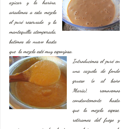
azúcar y la harina,
añadimos a esta mezcla
el puré reservado y la
mantequilla atemperada,
batimos de nuevo hasta
que la mezcla esté muy esponjosa.
Introducimos el puré en
una cazuela de fondo
grueso (o al baño
María), removemos
constantemente hasta
que la mezcla espese,
retiramos del fuego y