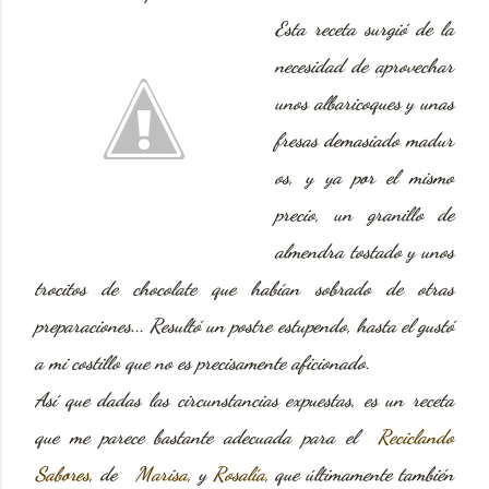
Esta receta surgió de la
necesidad de aprovechar
unos albaricoques
y unas
fresas
demasiado madur
os, y ya por el mismo
precio, un granillo de
almendra tostado y unos
trocitos de chocolate que habían sobrado de otras
preparaciones... Resultó un postre estupendo, hasta el gustó
a mi costillo que no es precisamente aficionado.
Así que dadas las circunstancias expuestas, es un receta
que me parece bastante adecuada para el
Reciclando
Sabores
, de
Marisa
, y
Rosalía
, que últimamente también