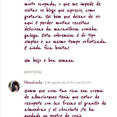
muito ocupada, o que me impede de
visitar os blogs que aprecio, como
gostaria. Sei bem que deixar de vir
aqui é perder muitas receitas
deliciosas da maravilhosa cozinha
galega. Esta sobremesa é do tipo
simples e ao mesmo tempo sofisticada.
E ainda fica bonita!
Um beijo e boa semana
RESPONDER
3 de agosto de 2015 a las 20:00
Nenalinda
Uumm que cosa tan rica esa crema
de albaricoques tenia que estar de
rexupete con las fresas el granillo de
almendras y el chocolate ,te ha
quedado un postre de reujo.