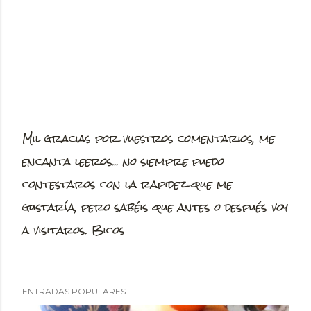
Mil gracias por vuestros comentarios, me
P
encanta leeros... no siempre puedo
u
contestaros con la rapidez que me
b
gustaría, pero sabéis que antes o después voy
l
a visitaros. Bicos
i
c
a
ENTRADAS POPULARES