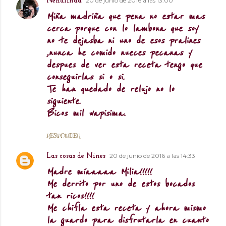
20 de junio de 2016 a las 13:00
Nenalinda
Miña madriña que pena no estar mas
cerca porque con lo lambona que soy
no te dejasba ni uno de esos pralines
,nunca he comido nueces pecanas y
despues de ver esta receta tengo que
conseguirlas si o si.
Te han quedado de relujo no lo
siguiente.
Bicos mil wapisima.
RESPONDER
20 de junio de 2016 a las 14:33
Las cosas de Nines
Madre míaaaaa Milia!!!!!
Me derrito por uno de estos bocados
tan ricos!!!!
Me chifla esta receta y ahora mismo
la guardo para disfrutarla en cuanto