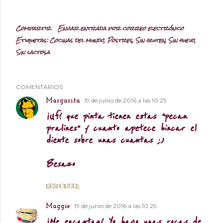
Compartir
Enviar entrada por correo electrónico
Etiquetas:
Cocinas del mundo
Postres
Sin gluten
Sin huevo
Sin lactosa
COMENTARIOS
19 de junio de 2016 a las 10:25
Margarita
¡Uf! que pinta tienen estas "pecan
pralines" y cuanto apetece hincar el
diente sobre unas cuantas ;)
Besazo
RESPONDER
19 de junio de 2016 a las 10:25
Maggie
¡Me encantan! Yo hago unas rocas de