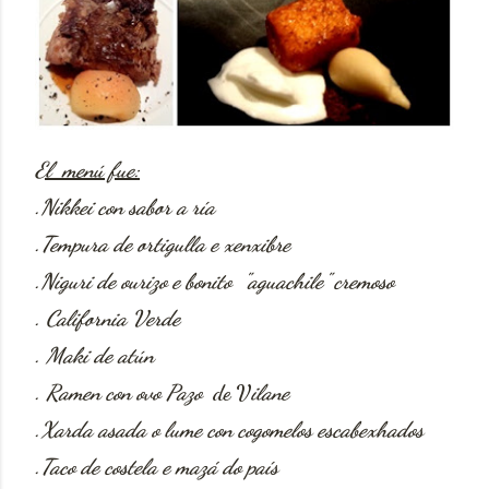
El menú fue:
.Nikkei con sabor a ría
.Tempura de ortigulla e xenxibre
.Niguri de ourizo e bonito "aguachile" cremoso
. California Verde
. Maki de atún
. Ramen con ovo Pazo
de V
ilane
.
Xarda asada o lume con cogomelos escabexhados
.
Taco de costela e mazá do país