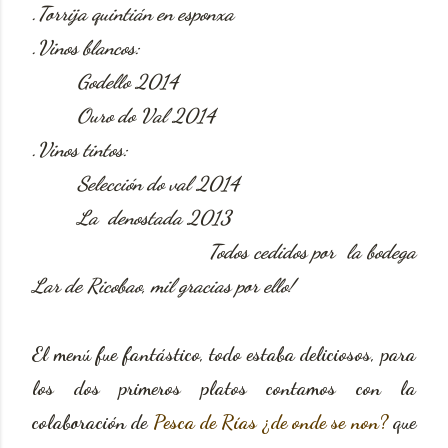
.Torrija quintián en esponxa
.Vinos blancos:
Godello 2014
Ouro do Val 2014
.Vinos tintos:
Selección do val 2014
La denostada 2013
Todos cedidos por la bodega
Lar de Ricobao, mil gracias por ello!
El menú fue fantástico, todo estaba deliciosos, para
los dos primeros platos contamos con la
colaboración de
Pesca de Rías ¿de onde se non?
que