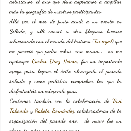
asturianos, el año que viene aspiramos a ampliar
más la geografía de nuestros participantes.
Allá por el mes de junio acudí a un evento en
Silleda, y allí conocí a otro bloguero lucense
relacionado con el mundo del turismo (
Turvegal
) que
me pareció que podía echar una mano... no me
equivoqué
Carlos Diaz Herera
, fue un importante
apoyo para lograr el éxito alcanzado el pasado
sábado y como pudisteis comprobar los que la
disfrutastéis un estupendo guia.
Contamos también con la colaboración de
Viví
Taboada
y
Sabela Bernárdez
, colaboradoras de la
organización del pasado año, de nuevo fue un
placer tenerlas como compañeras.