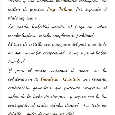
recetas y una deliciosa mermelada ecológica... un
millón de gracias
Pazo Vilane
. Por supuesto el
plato riquísimo.
La xarda (caballa) asada al fuego con setas
escabechadas... estaba simplemente ¡sublime!
El taco de costilla con manzana del país más de lo
mismo... un sabor excepcional... aunque ya no había
hambre!
Y para el postre contamos de nuevo con la
colaboración de
Gandería Quintián
una pequeña
explotación ganadera que pretende recuperar el
sabor de la leche de siempre... y seguro que lo ha
conseguido, el postre estaba divino! Fue todo un
detalle, miles de gracias por ello!