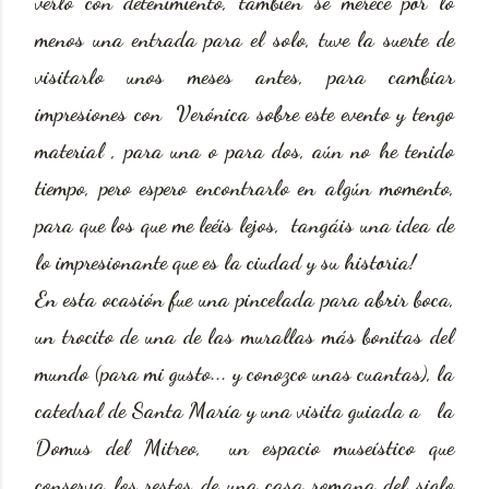
verlo con detenimiento, también se merece por lo
menos una entrada para el solo, tuve la suerte de
visitarlo unos meses antes, para cambiar
impresiones con Verónica sobre este evento y tengo
material , para una o para dos, aún no he tenido
tiempo, pero espero encontrarlo en algún momento,
para que los que me leéis lejos, tangáis una idea de
lo impresionante que es la ciudad y su historia!
En esta ocasión fue una pincelada para abrir boca,
un trocito de una de las murallas más bonitas del
mundo (para mi gusto... y conozco unas cuantas), la
catedral de Santa María y una visita guiada a la
Domus del Mitreo, un espacio museístico que
conserva los restos de una casa romana del siglo