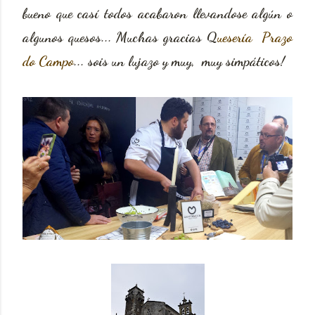
bueno que casí todos acabaron llevandose algún o
algunos quesos... Muchas gracias Q
uesería Prazo
do Campo
... sois un lujazo y muy, muy simpáticos!