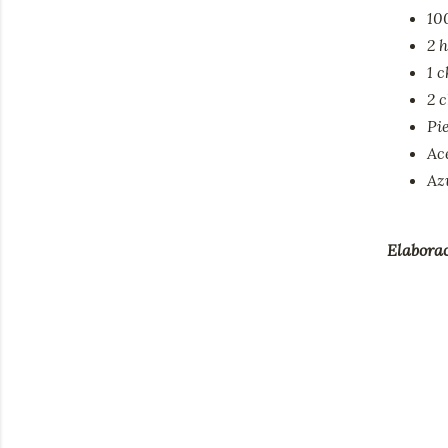
10
2 
1 c
2 
Pi
Ace
Az
Elaborac