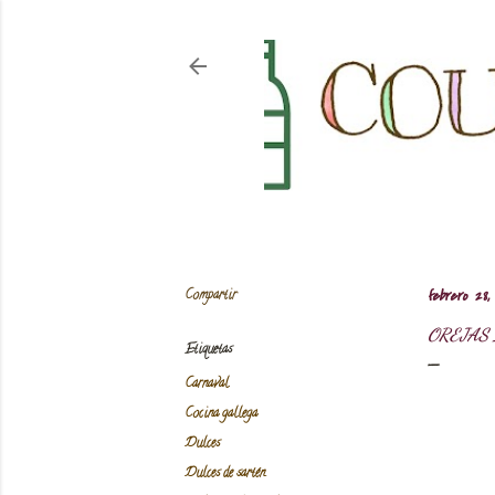
Compartir
febrero 28,
OREJAS 
Etiquetas
Carnaval
Cocina gallega
Dulces
Dulces de sartén