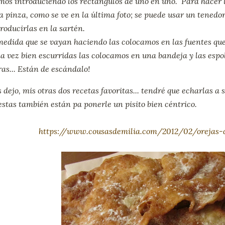
mos introduciendo los rectángulos de uno en uno. Para hacer l
 pinza, como se ve en la última foto; se puede usar un tenedor
troducirlas en la sartén.
medida que se vayan haciendo las colocamos en las fuentes qu
a vez bien escurridas las colocamos en una bandeja y las esp
as... Están de escándalo!
s dejo, mis otras dos recetas favoritas... tendré que echarlas a
stas también están pa ponerle un pisito bien céntrico.
https://www.cousasdemilia.com/2012/02/orejas-