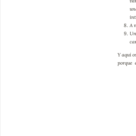
va
una
in
A 
Un
car
Y aquí o
porque e