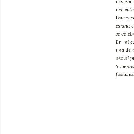
nos enca
necesita
Una rece
es una e
se celeb
En mi ca
una de a
decidí p
Y menudo
fiesta d