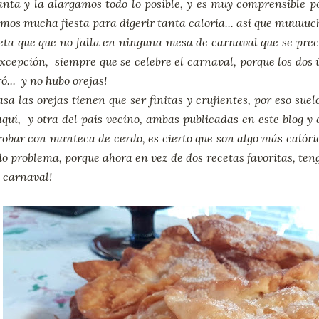
nta y la alargamos todo lo posible, y es muy comprensible 
mos mucha fiesta para digerir tanta caloría... así que muuuuc
ta que que no falla en ninguna mesa de carnaval que se precie
xcepción, siempre que se celebre el carnaval, porque los dos 
ró... y no hubo orejas!
sa las orejas tienen que ser finitas y crujientes, por eso sue
quí, y otra del país vecino, ambas publicadas en este blog y 
robar con manteca de cerdo, es cierto que son algo más calóric
 problema, porque ahora en vez de dos recetas favoritas, tengr
e carnaval!