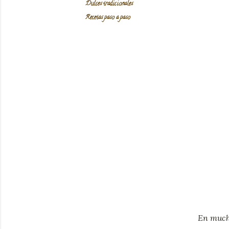
Dulces tradicionales
Recetas paso a paso
En mucho