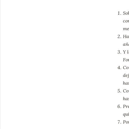
So
co
me
Ha
añ
Y 
Fo
Co
de
har
Co
ha
Pr
qu
Po