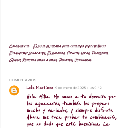
Compartir
Enviar entrada por correo electrónico
Etiquetas:
Aguacates
Ensaladas
Frutos secos
Pimientos
Queso
Recetas paso a paso
Tomates
Verduras
COMENTARIOS
9 de enero de 2025 a las 9:42
Lola Martínez
Hola Milia. Me sumo a tu devoción por
los aguacates, también los preparo
mucho y variados, y siempre disfruto.
Ahora me toca probar tu combinación,
que no dudo que está buenísima. La