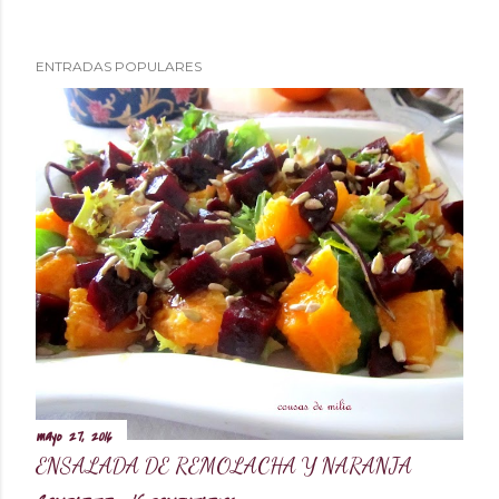
c
a
ENTRADAS POPULARES
r
u
n
c
o
m
e
n
t
a
mayo 27, 2016
r
ENSALADA DE REMOLACHA Y NARANJA