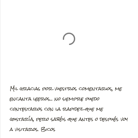
Mil gracias por vuestros comentarios, me
P
encanta leeros... no siempre puedo
u
contestaros con la rapidez que me
b
gustaría, pero sabéis que antes o después voy
l
a visitaros. Bicos
i