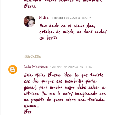
descubrir nuevos sabores de membrillo.
Besos.
17 de abril de 2025 a las 0:17
Milia
Has dado en el clavo Ana,
estaba de miedo, no duró nada!
Un besiño
RESPONDER
3 de abril de 2025 a las 10:04
Lola Martínez
Hola Milia. Buena idea la que tuviste
ese día porque ese membrillo pinta
genial, pero mucho mejor debe saber a
cítricos. Ya me lo estoy imaginando con
un poquito de queso sobre una tostada.
Ummm...
Bss