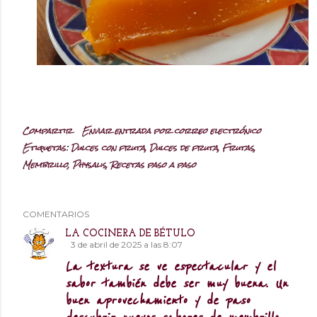
Compartir
Enviar entrada por correo electrónico
Etiquetas:
Dulces con fruta
Dulces de fruta
Frutas
Membrillo
Physalis
Recetas paso a paso
COMENTARIOS
LA COCINERA DE BÉTULO
3 de abril de 2025 a las 8:07
La textura se ve espectacular y el
sabor también debe ser muy buena. Un
buen aprovechamiento y de paso