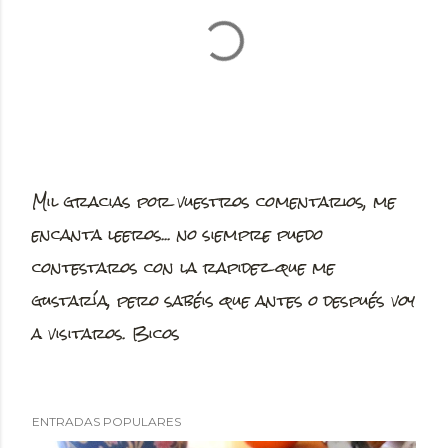
Mil gracias por vuestros comentarios, me
P
encanta leeros... no siempre puedo
u
contestaros con la rapidez que me
b
gustaría, pero sabéis que antes o después voy
l
a visitaros. Bicos
i
c
a
ENTRADAS POPULARES