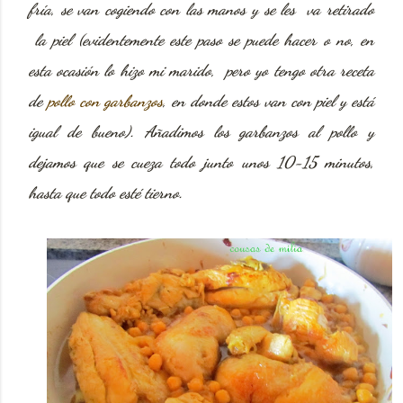
fría, se van cogiendo con las manos y se les va retirado
la piel (evidentemente este paso se puede hacer o no, en
esta ocasión lo hizo mi marido, pero yo tengo otra receta
de
pollo con garbanzos
, en donde estos van con piel y está
igual de bueno). Añadimos los garbanzos al pollo y
dejamos que se cueza todo junto unos 10-15 minutos,
hasta que todo esté tierno.