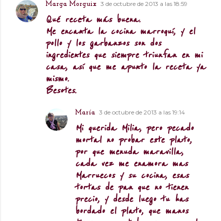
3 de octubre de 2013 a las 18:59
Marga Morguix
Qué receta más buena.
Me encanta la cocina marroquí, y el
pollo y los garbanzos son dos
ingredientes que siempre triunfan en mi
casa, así que me apunto la receta ya
mismo.
Besotes.
3 de octubre de 2013 a las 19:14
María
Mi querida Milia, pero pecado
mortal no probar este plato,
por que menuda maravilla,
cada vez me enamora mas
Marruecos y su cocina, esas
tortas de pan que no tienen
precio, y desde luego tu has
bordado el plato, que manos