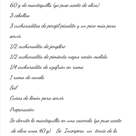
60 g de mantequilla (yo puse aceite de oliva)
3 cebollas
3 cucharaditas de perejil picadito y un poco más para
servir
1/2 cucharadita de jengibre
1/2 cucharadita de pimienta negra recién molida
1/4 cucharadita de azafrán en rama
1 rama de canela
Sal
Cuñas de limón para servir
Preparación:
Se derrite
la mantequilla en una cacerola (yo puse aceite
de oliva unos 40 g). Se Incorpora un tercio de la