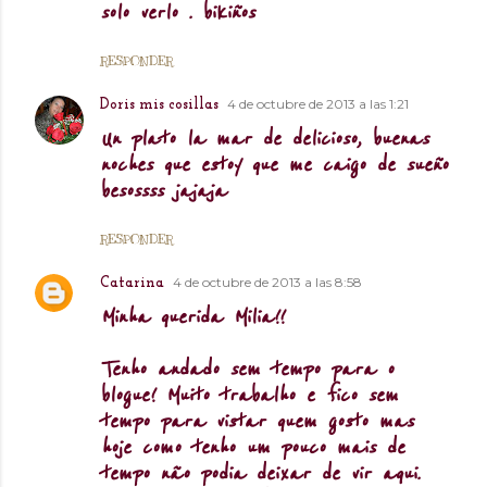
solo verlo . bikiños
RESPONDER
4 de octubre de 2013 a las 1:21
Doris mis cosillas
Un plato la mar de delicioso, buenas
noches que estoy que me caigo de sueño
besossss jajaja
RESPONDER
4 de octubre de 2013 a las 8:58
Catarina
Minha querida Milia!!
Tenho andado sem tempo para o
blogue! Muito trabalho e fico sem
tempo para vistar quem gosto mas
hoje como tenho um pouco mais de
tempo não podia deixar de vir aqui.