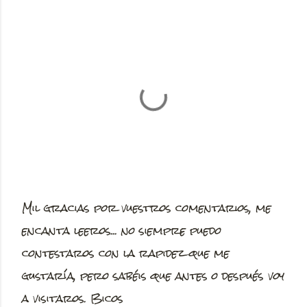
Mil gracias por vuestros comentarios, me
P
encanta leeros... no siempre puedo
u
contestaros con la rapidez que me
b
gustaría, pero sabéis que antes o después voy
l
a visitaros. Bicos