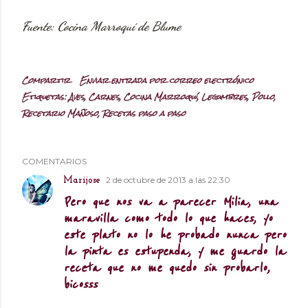
Fuente: Cocina Marroquí de Blume
Compartir
Enviar entrada por correo electrónico
Etiquetas:
Aves
Carnes
Cocina Marroquí
Legumbres
Pollo
Recetario Mañoso
Recetas paso a paso
COMENTARIOS
2 de octubre de 2013 a las 22:30
Marijose
Pero que nos va a parecer Milia, una
maravilla como todo lo que haces, yo
este plato no lo he probado nunca pero
la pinta es estupenda, y me guardo la
receta que no me quedo sin probarlo,
bicosss