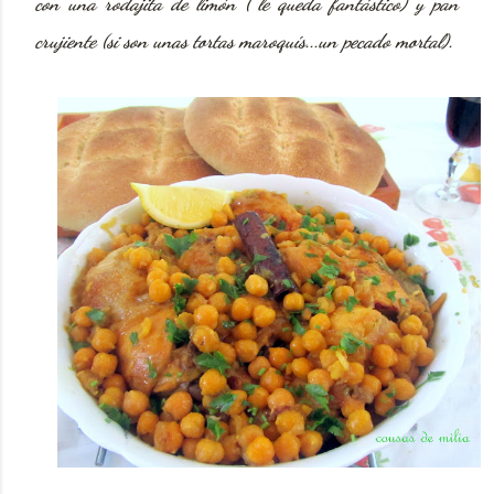
con una rodajita de limón ( le queda fantástico) y pan
crujiente (si son unas tortas maroquís...un pecado mortal).