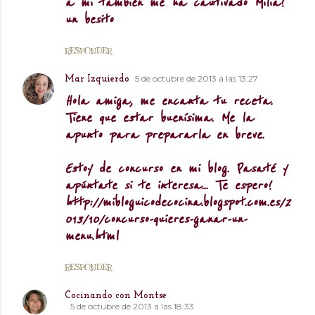
a mi también me ha cautivado Milia!
un besito
RESPONDER
5 de octubre de 2013 a las 13:27
Mar Izquierdo
Hola amiga, me encanta tu receta.
Tiene que estar buenísima. Me la
apunto para prepararla en breve.
Estoy de concurso en mi blog. Pasaté y
apúntate si te interesa... Te espero!
http://mibloguicodecocina.blogspot.com.es/2
013/10/concurso-quieres-ganar-un-
menu.html
RESPONDER
Cocinando con Montse
5 de octubre de 2013 a las 18:33