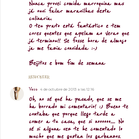
Nunca provei comida marroquina mas
já ouvi falar maravilhas desta
culinaria.
O teu prato está fantástico e tem
cores quentes que apelam ao Verao que
já terminou!! Se fosse hora de almoço
ja me fazia convidada :-)
Beijitos e bom fim de semana
RESPONDER
4 de octubre de 2013 a las 12:16
Vero
Oh, no sé qué ha pasado, que se me
ha borrado mi comentario! :) Bueno te
contaba que porque llego tarde a
comer a tu casa, que si noooooo..... No
sé si alguna vez te he comentado lo
mucho que me gustan los garbanzos.