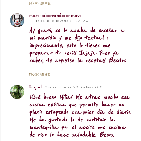
RESPONDER
mavi-saboreandoconmavi
2 de octubre de 2013 a las 22:30
Ay guapi, se lo acaba de enseñar a
mi maridin y me dijo textual :
impresionante, esto lo tienes que
preparar tu neni!! Jajaja Pues ya
sabes, te copieteo la receta!! Besitos
RESPONDER
2 de octubre de 2013 a las 23:00
Raquel
¡Qué bueno Milia! Me atrae mucho esa
cocina exótica que permite hacer un
plato estupendo cualquier día de diario.
Me ha gustado lo de sustituir la
mantequilla por el aceite que encima
de rico lo hace saludable. Besos.