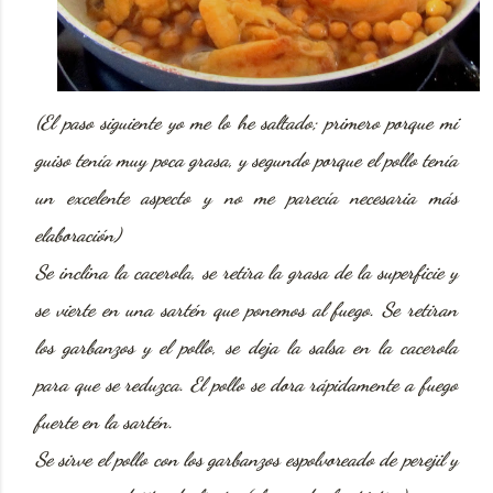
(
El paso siguiente yo me lo he saltado; primero porque mi
guiso tenía muy poca grasa, y segundo porque el pollo tenía
un excelente aspecto y
no me parecía necesaria más
elaboración
)
Se inclina
la cacerola, se retira la grasa de la superficie y
se vierte en una sartén que ponemos al fuego. Se retiran
los garbanzos y el pollo, se deja la salsa en la cacerola
para que se reduzca. El pollo se dora rápidamente a fuego
fuerte en la sartén.
Se sirve
el pollo con los garbanzos espolvoreado de perejil y