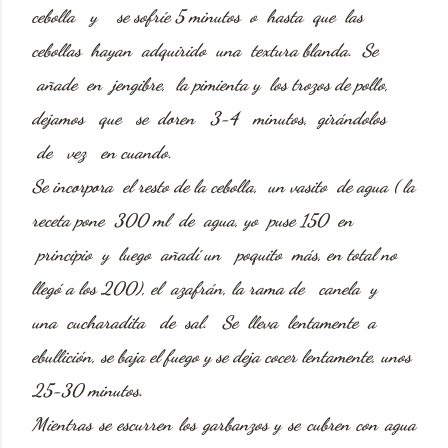
cebolla y se sofríe 5 minutos o hasta que las
cebollas hayan adquirido una textura blanda. Se
añade en jengibre, la pimienta y los trozos de pollo,
dejamos que se doren 3-4 minutos, girándolos
de vez en cuando.
Se incorpora
el resto de la cebolla, un vasito de agua ( la
receta pone 300 ml de agua, yo puse 150 en
principio y luego añadí un poquito más, en total no
llegó a los 200), el azafrán, la rama de canela y
una cucharadita de sal. Se lleva lentamente a
ebullición, se baja el fuego y se deja cocer lentamente, unos
25-30 minutos.
Mientras se
escurren los garbanzos y se cubren con agua