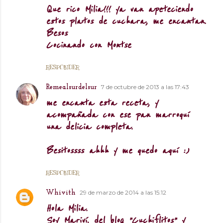
Que rico Milia!!! ya van apeteciendo
estos platos de cuchara, me encantan.
Besos
Cocinando con Montse
RESPONDER
7 de octubre de 2013 a las 17:43
Remealsurdelsur
me encanta esta receta, y
acompañada con ese pan marroquí
una delicia completa.
Besitossss ahhh y me quedo aquí :)
RESPONDER
29 de marzo de 2014 a las 15:12
Whivith
Hola Milia.
Soy Mariví, del blog "Cuchiflitos" y