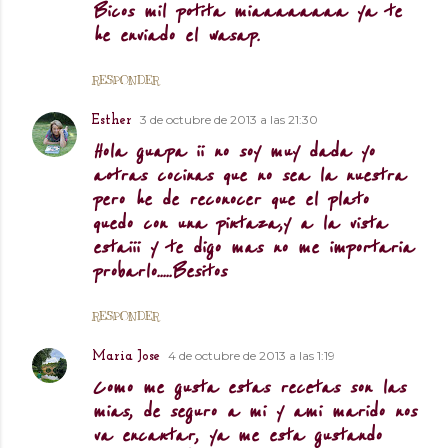
Bicos mil potita miaaaaaaaa ya te
he enviado el wasap.
RESPONDER
3 de octubre de 2013 a las 21:30
Esther
Hola guapa ii no soy muy dada yo
aotras cocinas que no sea la nuestra
pero he de reconocer que el plato
quedo con una pintaza,y a la vista
estaiii y te digo mas no me importaria
probarlo.....Besitos
RESPONDER
4 de octubre de 2013 a las 1:19
Maria Jose
Como me gusta estas recetas son las
mias, de seguro a mi y ami marido nos
va encantar, ya me esta gustando