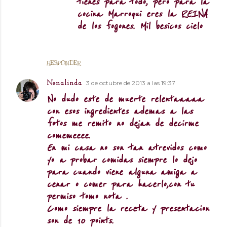
tienes para todo, pero para la
cocina Marroqui eres la REINA
de los fogones. Mil besicos cielo
RESPONDER
3 de octubre de 2013 a las 19:37
Nenalinda
No dudo este de muerte relentaaaaa
con esos ingredientes ademas a las
fotos me remito no dejan de decirme
comemeeee.
En mi casa no son tan atrevidos como
yo a probar comidas siempre lo dejo
para cuando viene alguna amiga a
cenar o comer para hacerlo,con tu
permiso tomo nota .
Como siempre la receta y presentacion
son de 10 points.