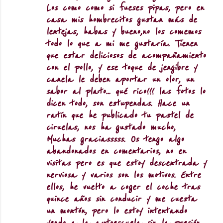
Los como como si fueses pipas, pero en
casa mis hombrecitos gustan más de
lentejas, habas y bueno,no los comemos
todo lo que a mi me gustaría. Tienen
que estar deliciosos de acompañamiento
con el pollo, y ese toque de jengibre y
canela le deben aportar un olor, un
sabor al plato... qué rico!!! las fotos lo
dicen todo, son estupendas. Hace un
ratín que he publicado tu pastel de
ciruelas, nos ha gustado mucho,
Muchas graciasssss. Os tengo algo
abandonados en comentarios, no en
visitas pero es que estoy descentrada y
nerviosa y varios son los motivos. Entre
ellos, he vuelto a coger el coche tras
quince años sin conducir y me cuesta
un montón, pero lo estoy intentando