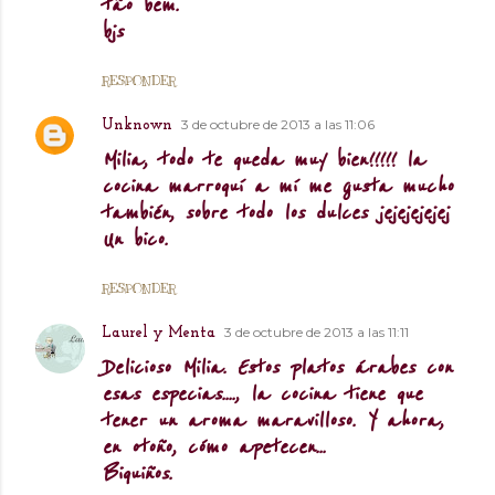
tão bem.
bjs
RESPONDER
3 de octubre de 2013 a las 11:06
Unknown
Milia, todo te queda muy bien!!!!! la
cocina marroquí a mí me gusta mucho
también, sobre todo los dulces jejejejejej
Un bico.
RESPONDER
3 de octubre de 2013 a las 11:11
Laurel y Menta
Delicioso Milia. Estos platos árabes con
esas especias...., la cocina tiene que
tener un aroma maravilloso. Y ahora,
en otoño, cómo apetecen...
Biquiños.