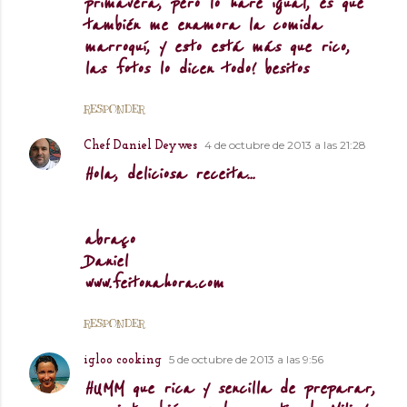
primavera, pero lo haré igual, es que
también me enamora la comida
marroquí, y esto está más que rico,
las fotos lo dicen todo! besitos
RESPONDER
4 de octubre de 2013 a las 21:28
Chef Daniel Deywes
Hola, deliciosa receita...
abraço
Daniel
www.feitonahora.com
RESPONDER
5 de octubre de 2013 a las 9:56
igloo cooking
HUMM que rica y sencilla de preparar,