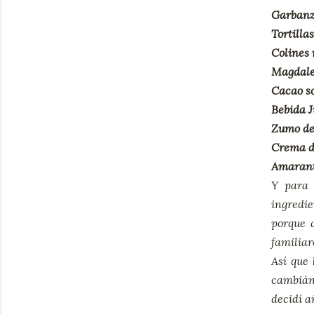
Garbanzo
Tortilla
Colines 
Magdale
Cacao so
Bebida 
Zumo de
Crema de
Amarant
Y para
ingredi
porque 
familiar
Así que
cambián
decidí a