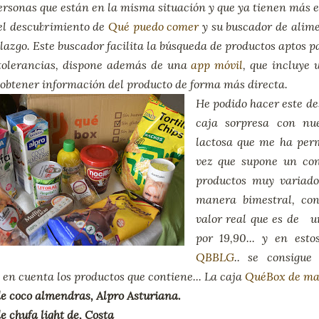
ersonas que están en la misma situación y que ya tienen más 
el descubrimiento de
Qué puedo comer
y su buscador de alime
lazgo. Este buscador facilita la búsqueda de productos aptos pa
ntolerancias, dispone además de una
app móvil
, que incluye
obtener información del producto de forma más directa.
He podido hacer este d
caja sorpresa con nue
lactosa que me ha per
vez que supone un con
productos muy variado
manera bimestral, con
valor real que es de u
por 19,90... y en es
QBBLG
.. se consigue 
en cuenta los productos que contiene... La caja
QuéBox de ma
e coco almendras, Alpro Asturiana.
e chufa light de, Costa