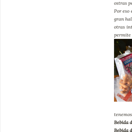
ostras p
Por eso 
gran hal
otras i
permite 
tenemos 
Bebida d
Bebida d