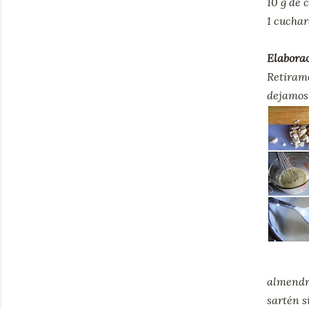
10 g de 
1 cuchar
Elaborac
Retiramo
dejamos 
almendr
sart