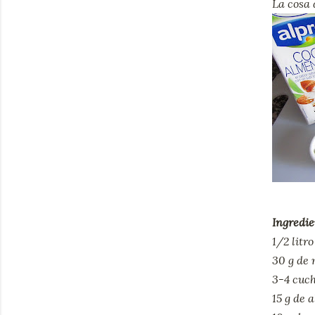
La cosa 
Ingredie
1/2 litr
30 g de
3-4 cuch
15 g de 