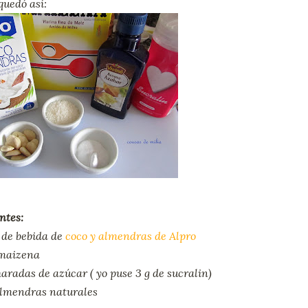
quedó así:
ntes:
o de bebida de
coco y almendras de Alpro
 maizena
aradas de azúcar ( yo puse 3 g de sucralin)
almendras naturales