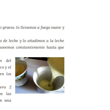
 grueso. lo llevamos a fuego suave y
 de leche y lo añadimos a la leche
emovemos constantemente hasta que
os del
co y el
en los
rvir.
vera 2
os las
en una
 doradas. Reservamos.