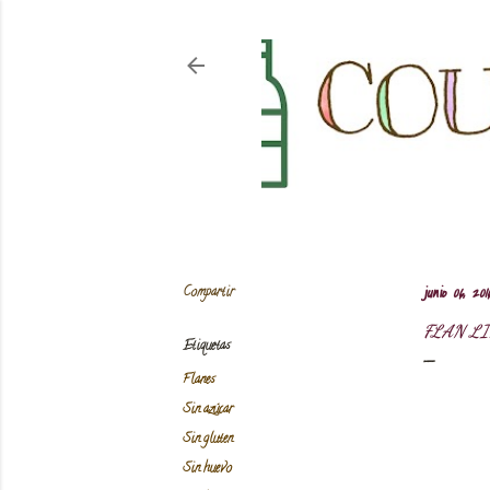
Compartir
junio 06, 201
FLAN L
Etiquetas
Flanes
Sin azúcar
Sin gluten
Sin huevo