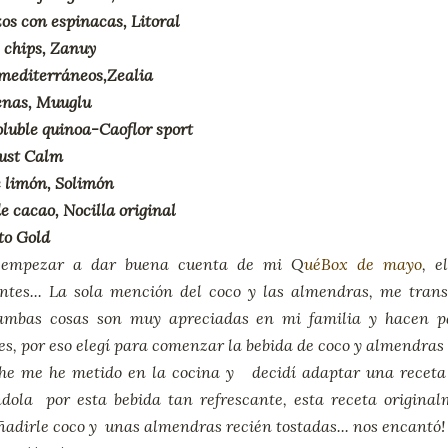
s con espinacas, Litoral
s chips, Zanuy
mediterráneos,Zealia
nas, Muuglu
luble quinoa-Caoflor sport
Just Calm
 limón, Solimón
 cacao, Nocilla original
o Gold
 empezar a dar buena cuenta de mi Q
uéBox de mayo
, e
entes... La sola mención del coco y las almendras, me tra
ambas cosas son muy apreciadas en mi familia y hacen pa
es, por eso elegí para comenzar la bebida de coco y almendras
 he me he metido en la cocina y decidí adaptar una receta
dola por esta bebida tan refrescante, esta receta originalm
ñadirle coco y unas almendras recién tostadas... nos encantó!