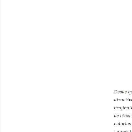
Desde qu
atractiv
crujient
de oliva
calorías
La rece