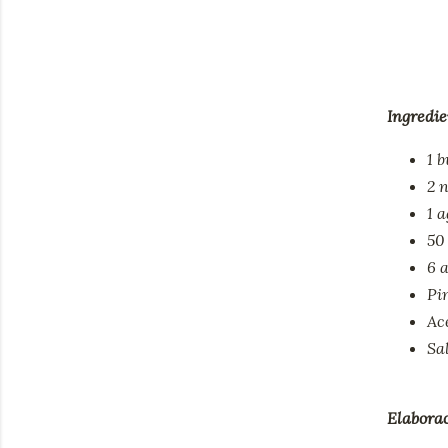
Ingredie
1 b
2 
1 
50 
6 
Pi
Ace
Sa
Elaborac