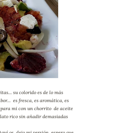
as... su colorido es de lo más
or... es fresca, es aromática, es
o, para mi con un chorrito de aceite
plato rico sin añadir demasiadas
! Aquí os dejo mi versión, espero que