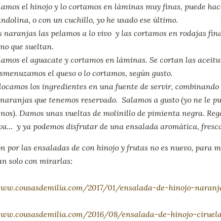
lamos el hinojo y lo cortamos en láminas muy finas, puede hac
ndolina, o con un cuchillo, yo he usado ese último.
s naranjas las pelamos a lo vivo y las cortamos en rodajas fina
mo que sueltan.
lamos el aguacate y cortamos en láminas. Se cortan las aceitu
smenuzamos el queso o lo cortamos, según gusto.
locamos los ingredientes en una fuente de servir, combinando
 naranjas que tenemos reservado. Salamos a gusto (yo ne le pus
nos). Damos unas vueltas de molinillo de pimienta negra. Reg
va... y ya podemos disfrutar de una ensalada aromática, fresca.
n por las ensaladas de con hinojo y frutas no es nuevo, para mu
n solo con mirarlas:
www.cousasdemilia.com/2017/01/ensalada-de-hinojo-naranj
www.cousasdemilia.com/2016/08/ensalada-de-hinojo-ciruel