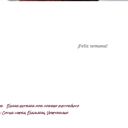
¡Feliz semana!
ir
Enviar entrada por correo electrónico
:
Cocina ligera
Ensaladas
Vegetariano