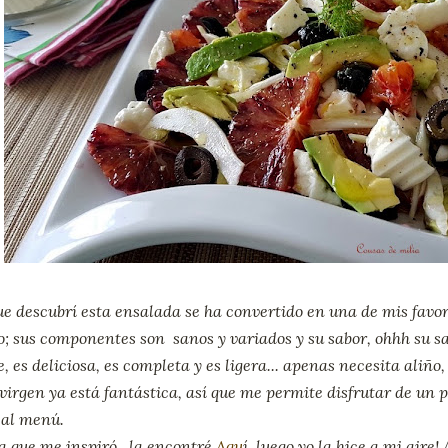
e descubrí esta ensalada se ha convertido en una de mis favorit
o; sus componentes son sanos y variados y su sabor, ohhh su sab
e, es deliciosa, es completa y es ligera... apenas necesita aliñ
 virgen ya está fantástica, así que me permite disfrutar de un 
 al menú.
ta que me inspiró la encontré
Aqu
í, luego yo la hice a mi aire