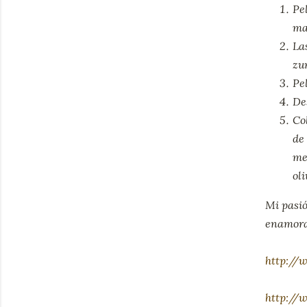
Pe
ma
La
zu
Pe
De
Co
de
me
oli
Mi pasió
enamora
http://
http://