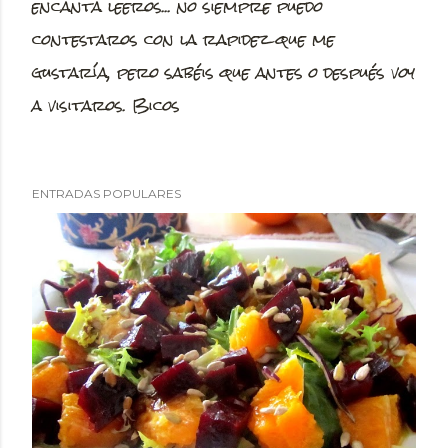
encanta leeros... no siempre puedo
u
contestaros con la rapidez que me
b
gustaría, pero sabéis que antes o después voy
l
a visitaros. Bicos
i
c
a
ENTRADAS POPULARES
r
u
n
c
o
m
e