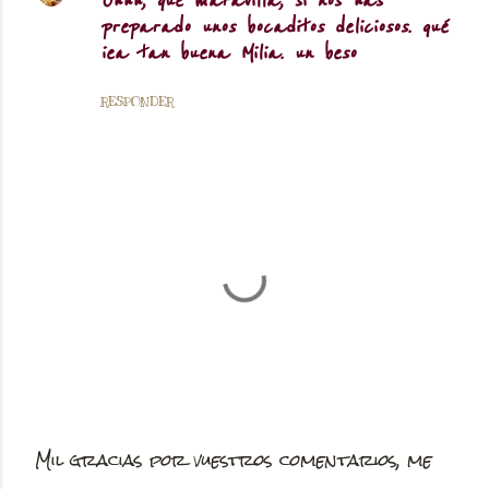
Ohhh, qué maravilla, si nos has
preparado unos bocaditos deliciosos. qué
iea tan buena Milia. un beso
RESPONDER
Mil gracias por vuestros comentarios, me
P