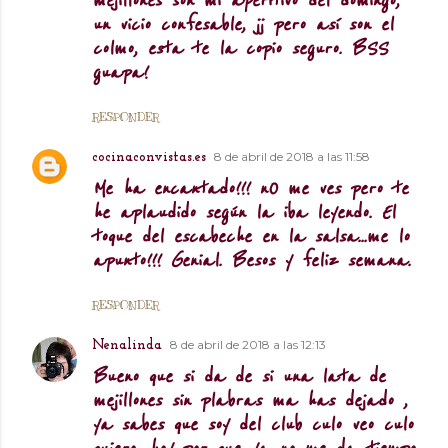
mejillones son mi aperitivo del domingo,
un vicio confesable, jj pero así son el
colmo, esta te la copio seguro. BSS
guapa!
RESPONDER
8 de abril de 2018 a las 11:58
cocinaconvistas.es
Me ha encantado!!! nO me ves pero te
he aplaudido según la iba leyendo. El
toque del escabeche en la salsa...me lo
apunto!!! Genial. Besos y feliz semana.
RESPONDER
8 de abril de 2018 a las 12:13
Nenalinda
Bueno que si da de si una lata de
mejillones sin plabras ma has dejado ,
ya sabes que soy del club culo veo culo