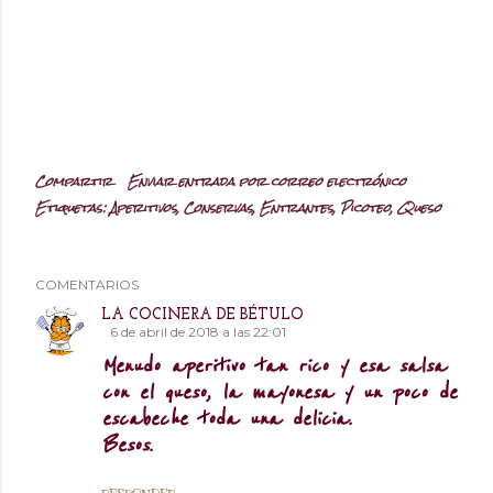
Compartir
Enviar entrada por correo electrónico
Etiquetas:
Aperitivos
Conservas
Entrantes
Picoteo
Queso
COMENTARIOS
LA COCINERA DE BÉTULO
6 de abril de 2018 a las 22:01
Menudo aperitivo tan rico y esa salsa
con el queso, la mayonesa y un poco de
escabeche toda una delicia.
Besos.