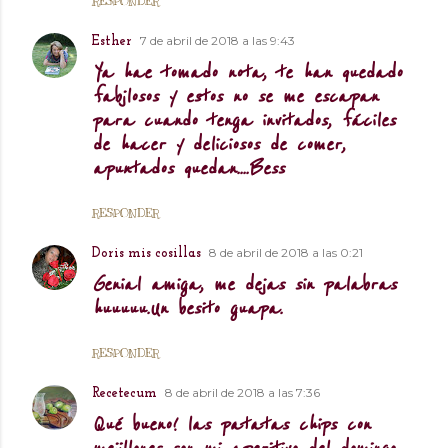
RESPONDER
7 de abril de 2018 a las 9:43
Esther
Ya hae tomado nota, te han quedado
fabjlosos y estos no se me escapan
para cuando tenga invitados, fáciles
de hacer y deliciosos de comer,
apuntados quedan....Bess
RESPONDER
8 de abril de 2018 a las 0:21
Doris mis cosillas
Genial amiga, me dejas sin palabras
huuuuu.Un besito guapa.
RESPONDER
8 de abril de 2018 a las 7:36
Recetecum
Qué bueno! las patatas chips con