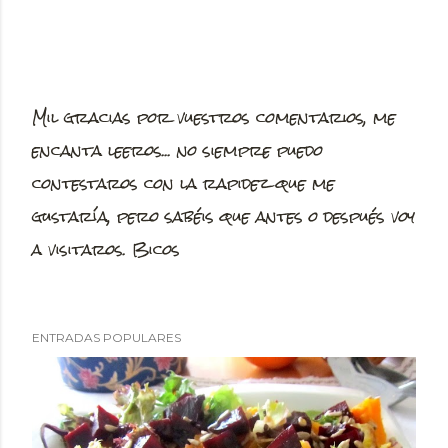
Mil gracias por vuestros comentarios, me
P
encanta leeros... no siempre puedo
u
contestaros con la rapidez que me
b
gustaría, pero sabéis que antes o después voy
l
a visitaros. Bicos
i
c
a
ENTRADAS POPULARES
r
u
n