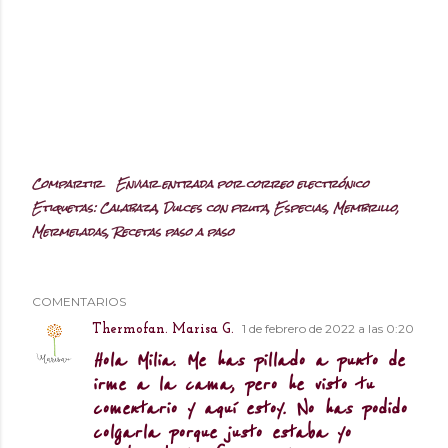
Compartir
Enviar entrada por correo electrónico
Etiquetas:
Calabaza
Dulces con fruta
Especias
Membrillo
Mermeladas
Recetas paso a paso
COMENTARIOS
1 de febrero de 2022 a las 0:20
Thermofan. Marisa G.
Hola Milia. Me has pillado a punto de
irme a la cama, pero he visto tu
comentario y aquí estoy. No has podido
colgarla porque justo estaba yo