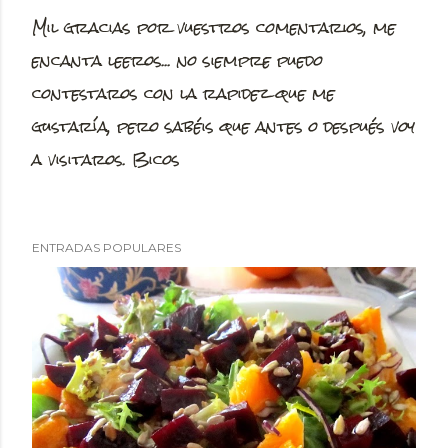
Mil gracias por vuestros comentarios, me
P
encanta leeros... no siempre puedo
u
contestaros con la rapidez que me
b
gustaría, pero sabéis que antes o después voy
l
a visitaros. Bicos
i
c
a
ENTRADAS POPULARES
r
u
n
c
o
m