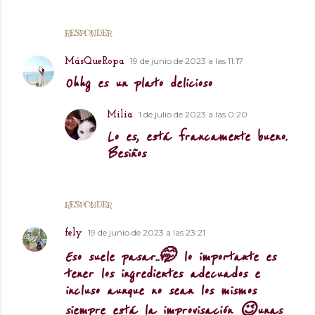
RESPONDER
19 de junio de 2023 a las 11:17
MásQueRopa
Ohhg es un plato delicioso
1 de julio de 2023 a las 0:20
Milia
Lo es, está francamente bueno.
Besiños
RESPONDER
19 de junio de 2023 a las 23:21
fely
Eso suele pasar..🤭 lo importante es
tener los ingredientes adecuados e
incluso aunque no sean los mismos
siempre está la improvisación 😉unas