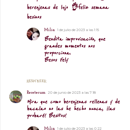
berenjenas de lujo 👌feliz semana
besinos
1 de julio de 2023 a las 1:15
Milia
Bendita improvisación, que
grandes momentos nos
proporciona.
Besos Fely
RESPONDER
20 de junio de 2023 a las 7:18
Recetecum
Mira que como berenjenas rellenas y de
bacalao no las he hecho nunca, ¡las
probaré! Besitos!
1 de julio de 2023 a las 0:22
Milia