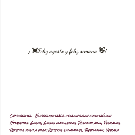
¡ 💓Feliz agosto y feliz semana 👋!
Compartir
Enviar entrada por correo electrónico
Etiquetas:
Guisos
Guisos marineros
Pescado azul
Pescados
Recetas paso a paso
Recetas saludables
Thermomix
Verano