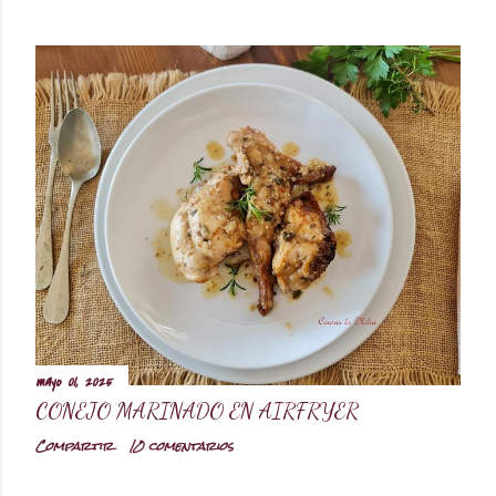
o
mayo 01, 2025
CONEJO MARINADO EN AIRFRYER
Compartir
10 comentarios