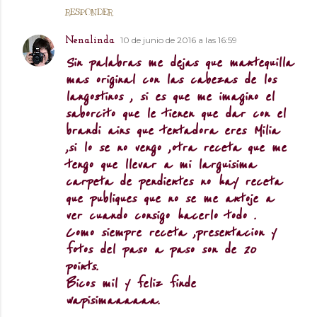
RESPONDER
10 de junio de 2016 a las 16:59
Nenalinda
Sin palabras me dejas que mantequilla
mas original con las cabezas de los
langostinos , si es que me imagino el
saborcito que le tienen que dar con el
brandi ains que tentadora eres Milia
,si lo se no vengo ,otra receta que me
tengo que llevar a mi larguisima
carpeta de pendientes no hay receta
que publiques que no se me antoje a
ver cuando consigo hacerlo todo .
Como siempre receta ,presentacion y
fotos del paso a paso son de 20
points.
Bicos mil y feliz finde
wapisimaaaaaa.