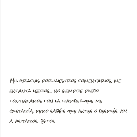
Mil gracias por vuestros comentarios, me
P
encanta leeros... no siempre puedo
u
contestaros con la rapidez que me
b
gustaría, pero sabéis que antes o después voy
l
a visitaros. Bicos
i
c