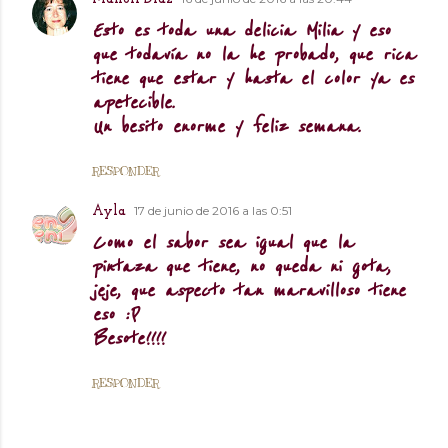
Esto es toda una delicia Milia y eso
que todavía no la he probado, que rica
tiene que estar y hasta el color ya es
apetecible.
Un besito enorme y feliz semana.
RESPONDER
17 de junio de 2016 a las 0:51
Ayla
Como el sabor sea igual que la
pintaza que tiene, no queda ni gota,
jeje, que aspecto tan maravilloso tiene
eso :P
Besote!!!!
RESPONDER