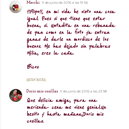
9 de junio de 2016 a las 19:56
Merchi
!!Flipo!!, en mi vida he visto una cosa
igual. Pues si que tiene que estar
buena, si. Untadita en una rebanada
de pan como en la foto ya entran
ganas de darle un mordisco de los
buenos. Me has dejado sin palabras
Milia, eres la caña.
Bicos
RESPONDER
9 de junio de 2016 a las 23:58
Doris mis cosillas
Que delicia amiga, para una
merienda- cena me viene genial.Un
besito y hasta mañana.Doris mis
cosillas.