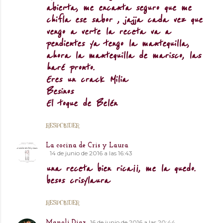
abierta, me encanta seguro que me
chifla ese sabor , jajja cada vez que
vengo a verte la receta va a
pendientes ya tengo la mantequilla,
ahora la mantequilla de marisco, las
haré pronto.
Eres un crack Milia
Besinos
El toque de Belén
RESPONDER
La cocina de Cris y Laura
14 de junio de 2016 a las 16:43
una receta bien rica¡¡, me la quedo.
besos crisylaura
RESPONDER
16 de junio de 2016 a las 20:44
Manoli Diaz