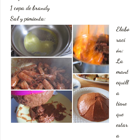
1 copa de brandy
Sal y pimienta:
Elabo
raci
ón:
La
mant
equill
a
tiene
que
estar
a