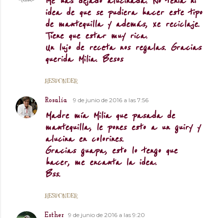
Me has dejado alucinada. No tenía ni
idea de que se pudiera hacer este tipo
de mantequilla y además, xe reciclaje.
Tiene que estar muy rica.
Un lujo de receta nos regalas. Gracias
querida Milia. Besos
RESPONDER
9 de junio de 2016 a las 7:56
Rosalía
Madre mía Milia que pasada de
mantequilla, le pones esto a un guiry y
alucina en colorines.
Gracias guapa, esto lo tengo que
hacer, me encanta la idea.
Bss.
RESPONDER
9 de junio de 2016 a las 9:20
Esther