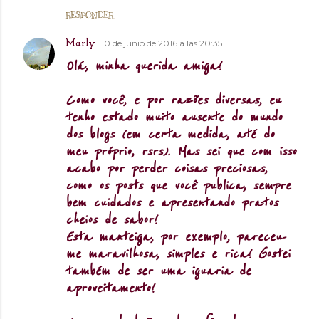
RESPONDER
10 de junio de 2016 a las 20:35
Marly
Olá, minha querida amiga!
Como você, e por razões diversas, eu
tenho estado muito ausente do mundo
dos blogs (em certa medida, até do
meu próprio, rsrs). Mas sei que com isso
acabo por perder coisas preciosas,
como os posts que você publica, sempre
bem cuidados e apresentando pratos
cheios de sabor!
Esta manteiga, por exemplo, pareceu-
me maravilhosa, simples e rica! Gostei
também de ser uma iguaria de
aproveitamento!